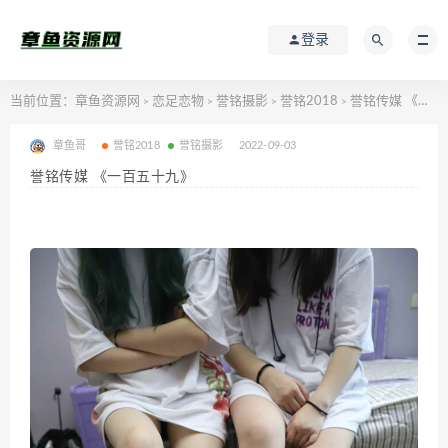
登录
当前位置：
章鱼资源网
恋足恋物
誉铭摄影
誉铭2018
誉铭传媒 《一百五十九》
>
>
>
>
章鱼哥
誉铭2018
誉铭摄影
2022-09-03
誉铭传媒 《一百五十九》