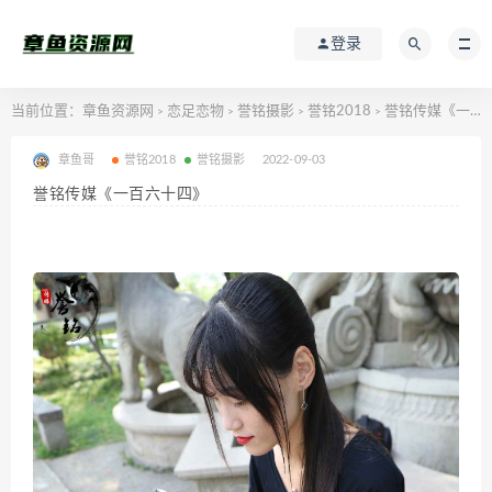
登录
当前位置：
章鱼资源网
恋足恋物
誉铭摄影
誉铭2018
誉铭传媒《一百六十四》
>
>
>
>
章鱼哥
誉铭2018
誉铭摄影
2022-09-03
誉铭传媒《一百六十四》