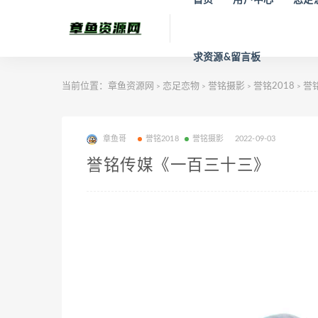
求资源&留言板
当前位置：
章鱼资源网
恋足恋物
誉铭摄影
誉铭2018
誉
>
>
>
>
章鱼哥
誉铭2018
誉铭摄影
2022-09-03
誉铭传媒《一百三十三》