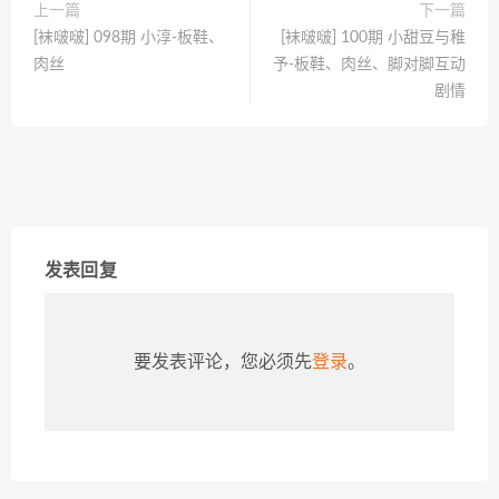
上一篇
下一篇
[袜啵啵] 098期 小淳-板鞋、
[袜啵啵] 100期 小甜豆与稚
肉丝
予-板鞋、肉丝、脚对脚互动
剧情
发表回复
要发表评论，您必须先
登录
。