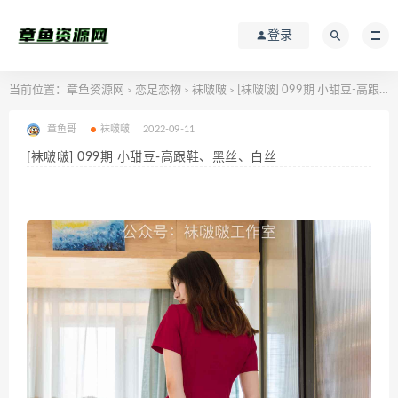
登录
当前位置：
章鱼资源网
恋足恋物
袜啵啵
[袜啵啵] 099期 小甜豆-高跟鞋、黑丝、白丝
>
>
>
章鱼哥
袜啵啵
2022-09-11
[袜啵啵] 099期 小甜豆-高跟鞋、黑丝、白丝