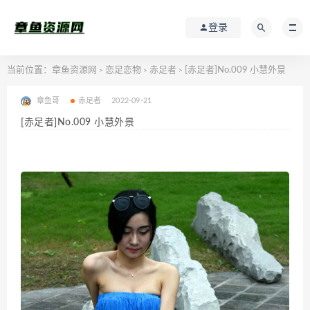
登录
当前位置：
章鱼资源网
恋足恋物
赤足者
[赤足者]No.009 小慧外景
>
>
>
章鱼哥
赤足者
2022-09-21
[赤足者]No.009 小慧外景