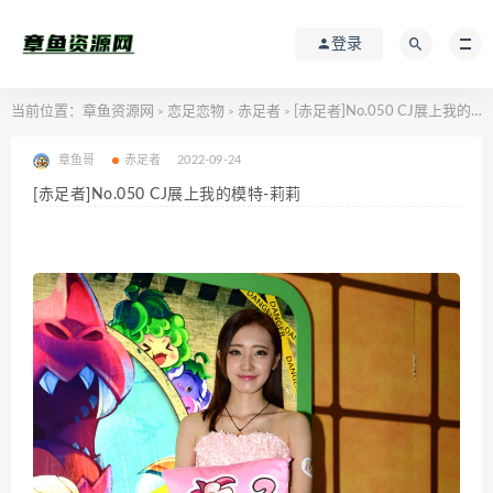
登录
当前位置：
章鱼资源网
恋足恋物
赤足者
[赤足者]No.050 CJ展上我的模特-莉莉
>
>
>
章鱼哥
赤足者
2022-09-24
[赤足者]No.050 CJ展上我的模特-莉莉