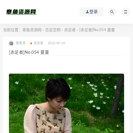
登录
当前位置：
章鱼资源网
恋足恋物
赤足者
[赤足者]No.054 蔓蔓
>
>
>
章鱼哥
赤足者
2022-09-24
[赤足者]No.054 蔓蔓