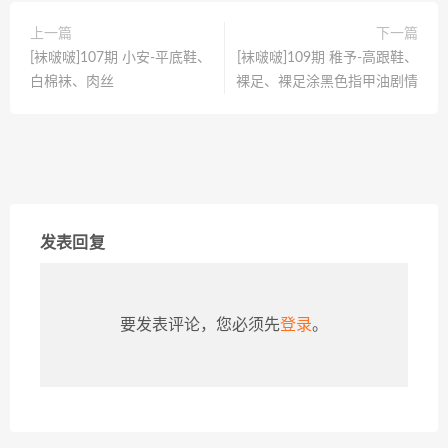
上一篇
下一篇
[袜啵啵]107期 小安-平底鞋、
[袜啵啵]109期 稚予-高跟鞋、
白棉袜、肉丝
裸足、裸足涂黑色指甲油剧情
发表回复
要发表评论，您必须先
登录
。