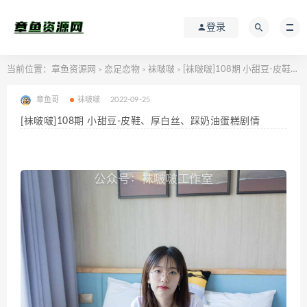
登录
当前位置：
章鱼资源网
恋足恋物
袜啵啵
[袜啵啵]108期 小甜豆-皮鞋、厚白丝、踩奶油蛋糕剧情
>
>
>
章鱼哥
袜啵啵
2022-09-25
[袜啵啵]108期 小甜豆-皮鞋、厚白丝、踩奶油蛋糕剧情