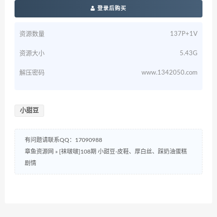
登录后购买
资源数量
137P+1V
资源大小
5.43G
解压密码
www.1342050.com
小甜豆
有问题请联系QQ：17090988
章鱼资源网
»
[袜啵啵]108期 小甜豆-皮鞋、厚白丝、踩奶油蛋糕
剧情