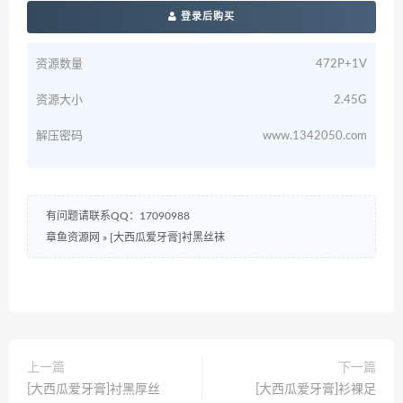
登录后购买
资源数量
472P+1V
资源大小
2.45G
解压密码
www.1342050.com
有问题请联系QQ：17090988
章鱼资源网
»
[大西瓜爱牙膏]衬黑丝袜
上一篇
下一篇
[大西瓜爱牙膏]衬黑厚丝
[大西瓜爱牙膏]衫裸足