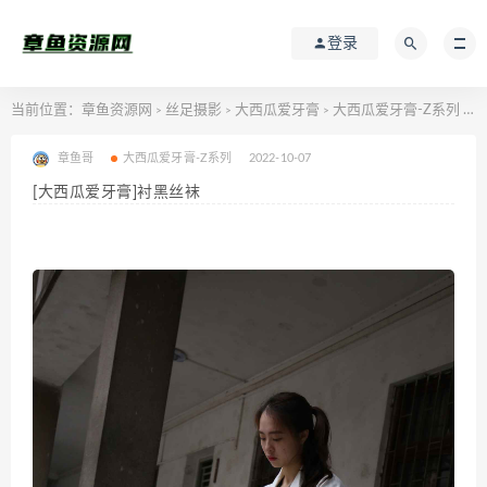
登录
当前位置：
章鱼资源网
丝足摄影
大西瓜爱牙膏
大西瓜爱牙膏-Z系列
[
>
>
>
>
章鱼哥
大西瓜爱牙膏-Z系列
2022-10-07
[大西瓜爱牙膏]衬黑丝袜