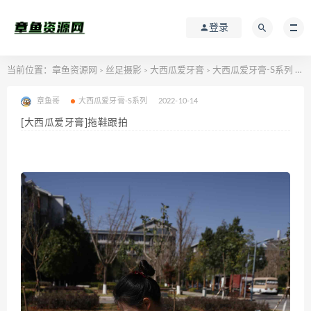
登录
当前位置：
章鱼资源网
丝足摄影
大西瓜爱牙膏
大西瓜爱牙膏-S系列
[
>
>
>
>
章鱼哥
大西瓜爱牙膏-S系列
2022-10-14
[大西瓜爱牙膏]拖鞋跟拍