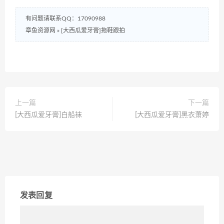
有问题请联系QQ：17090988
章鱼资源网
»
[大西瓜爱牙膏]拖鞋跟拍
上一篇
下一篇
[大西瓜爱牙膏]白船袜
[大西瓜爱牙膏]黑衣萧婷
发表回复