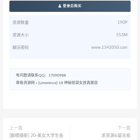
登录后购买
资源数量
190P
资源大小
553M
解压密码
www.1342050.com
有问题请联系QQ：17090988
章鱼资源网
»
[Limerence]-18 神秘纸袋女孩真面目
上一篇
下一篇
[脚模摄影] 20-美女大学生各
求资源&留言板