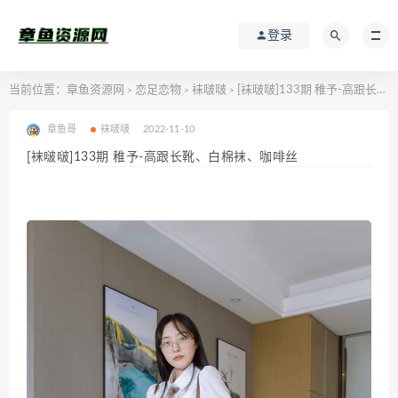
登录
当前位置：
章鱼资源网
恋足恋物
袜啵啵
[袜啵啵]133期 稚予-高跟长靴、白棉袜、咖啡丝
>
>
>
章鱼哥
袜啵啵
2022-11-10
[袜啵啵]133期 稚予-高跟长靴、白棉袜、咖啡丝