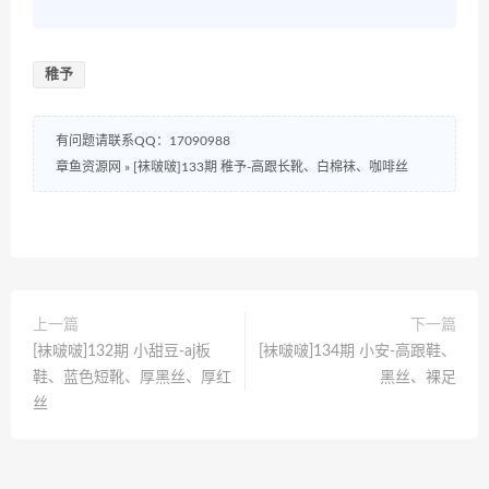
稚予
有问题请联系QQ：17090988
章鱼资源网
»
[袜啵啵]133期 稚予-高跟长靴、白棉袜、咖啡丝
上一篇
下一篇
[袜啵啵]132期 小甜豆-aj板
[袜啵啵]134期 小安-高跟鞋、
鞋、蓝色短靴、厚黑丝、厚红
黑丝、裸足
丝