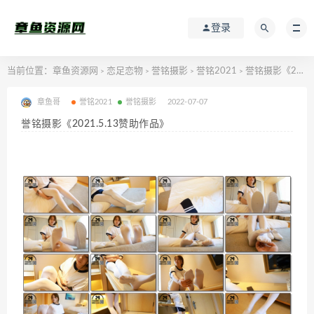
登录
当前位置：
章鱼资源网
恋足恋物
誉铭摄影
誉铭2021
誉铭摄影《2021.5.13赞助作品》
>
>
>
>
章鱼哥
誉铭2021
誉铭摄影
2022-07-07
誉铭摄影《2021.5.13赞助作品》