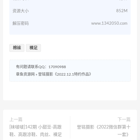
资源大小
852M
解压密码
www.1342050.com
棉袜
裸足
有问题请联系QQ：17090988
章鱼资源网
»
誉铭摄影《2022.12.1特约作品》
上一篇
下一篇
[袜啵啵]142期 小甜豆-高跟
誉铭摄影《2022微信群第十
鞋、高跟凉鞋、肉丝、裸足
一套》