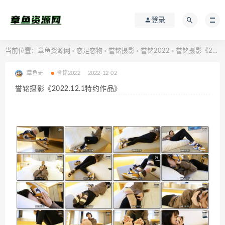
登录
当前位置：
章鱼资源网
恋足恋物
誉铭摄影
誉铭2022
誉铭摄影《2022.12.1特约作品》
>
>
>
>
章鱼哥
誉铭2022
2022-12-02
誉铭摄影《2022.12.1特约作品》