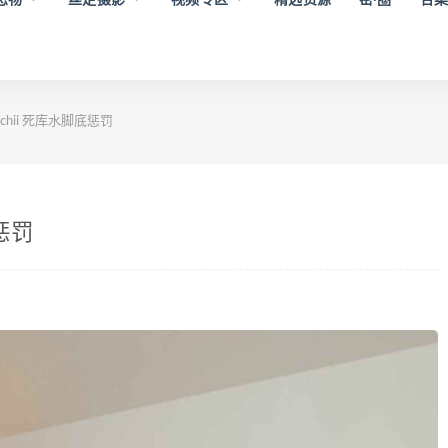
]Michii 死库水脚底惩罚
底惩罚