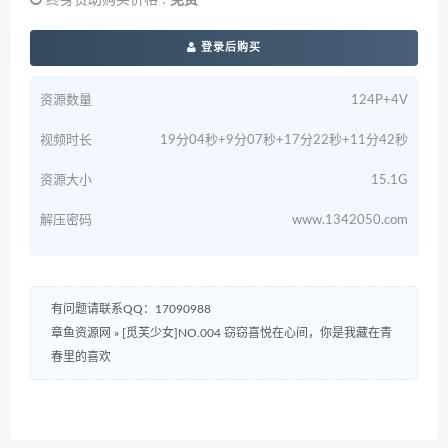
终身赞助购买价格 :
免费
登录后购买
资源数量
124P+4V
视频时长
19分04秒+9分07秒+17分22秒+11分42秒
资源大小
15.1G
解压密码
www.1342050.com
有问题请联系QQ：17090988
章鱼资源网
»
[觅芙少女]NO.004 窃窃喜悦在心间，你是我藏在青
春里的喜欢