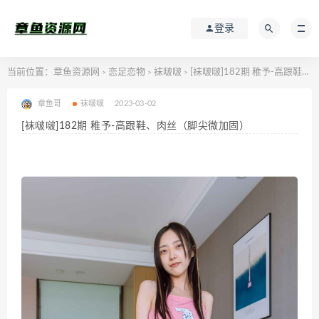
登录
当前位置：
章鱼资源网
恋足恋物
袜啵啵
[袜啵啵]182期 稚予-高跟鞋、肉丝（脚尖微加固）
>
>
>
章鱼哥
袜啵啵
2023-03-02
[袜啵啵]182期 稚予-高跟鞋、肉丝（脚尖微加固）