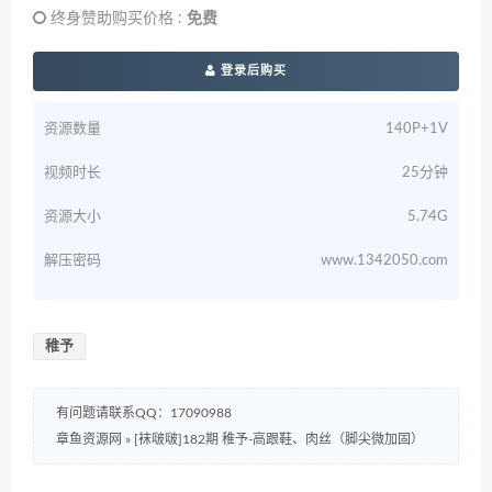
终身赞助购买价格 :
免费
登录后购买
资源数量
140P+1V
视频时长
25分钟
资源大小
5.74G
解压密码
www.1342050.com
稚予
有问题请联系QQ：17090988
章鱼资源网
»
[袜啵啵]182期 稚予-高跟鞋、肉丝（脚尖微加固）