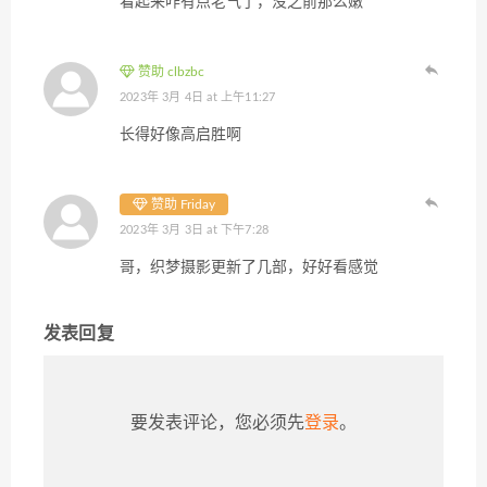
看起来咋有点老气了，没之前那么嫩
赞助 clbzbc
2023年 3月 4日 at 上午11:27
长得好像高启胜啊
赞助 Friday
2023年 3月 3日 at 下午7:28
哥，织梦摄影更新了几部，好好看感觉
发表回复
要发表评论，您必须先
登录
。