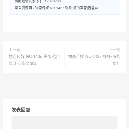
有问题请联系QQ：17090988
章鱼资源网
»
物恋传媒 NO.1437 欢欢-海的声音(盲盒4)
上一篇
下一篇
物恋传媒 NO.1436 美兔-兔年
物恋传媒 NO.1438 纤纤-海的
要开心哦(盲盒3)
女儿
发表回复