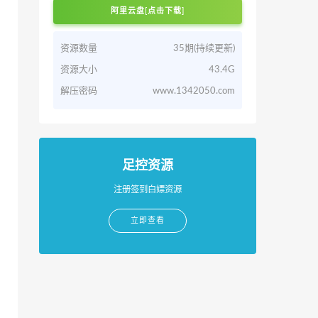
阿里云盘[点击下载]
资源数量
35期(持续更新)
资源大小
43.4G
解压密码
www.1342050.com
足控资源
注册签到白嫖资源
立即查看