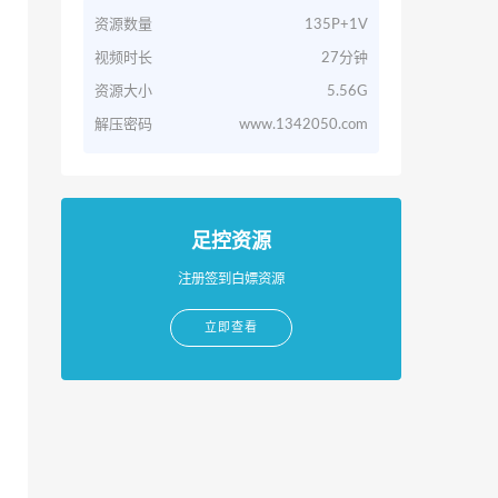
资源数量
135P+1V
视频时长
27分钟
资源大小
5.56G
解压密码
www.1342050.com
足控资源
注册签到白嫖资源
立即查看