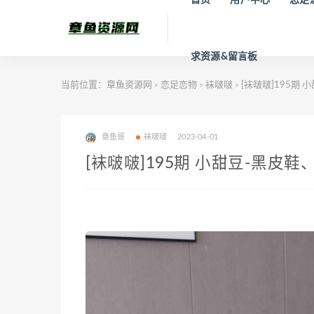
求资源&留言板
当前位置：
章鱼资源网
恋足恋物
袜啵啵
[袜啵啵]195期
>
>
>
章鱼哥
袜啵啵
2023-04-01
[袜啵啵]195期 小甜豆-黑皮