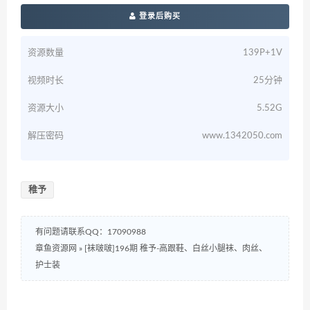
登录后购买
资源数量
139P+1V
视频时长
25分钟
资源大小
5.52G
解压密码
www.1342050.com
稚予
有问题请联系QQ：17090988
章鱼资源网
»
[袜啵啵]196期 稚予-高跟鞋、白丝小腿袜、肉丝、
护士装