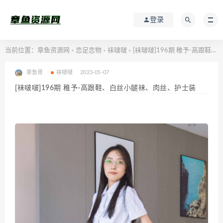
登录
当前位置：
章鱼资源网
恋足恋物
袜啵啵
[袜啵啵]196期 稚予-高跟鞋、白丝小腿袜、肉丝、护士装
>
>
>
章鱼哥
袜啵啵
2023-05-07
[袜啵啵]196期 稚予-高跟鞋、白丝小腿袜、肉丝、护士装