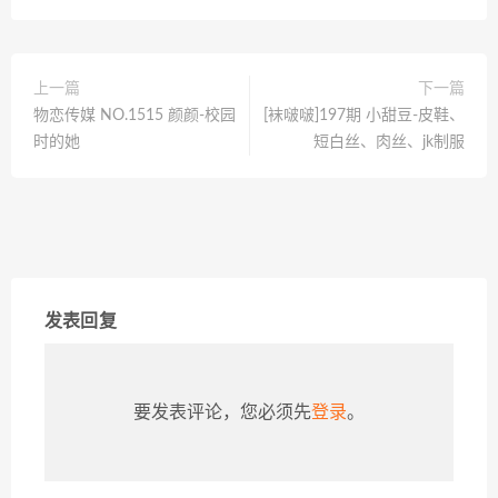
上一篇
下一篇
物恋传媒 NO.1515 颜颜-校园
[袜啵啵]197期 小甜豆-皮鞋、
时的她
短白丝、肉丝、jk制服
发表回复
要发表评论，您必须先
登录
。