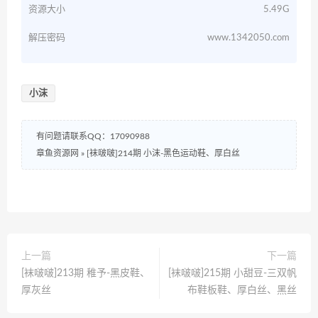
资源大小
5.49G
解压密码
www.1342050.com
小沫
有问题请联系QQ：17090988
章鱼资源网
»
[袜啵啵]214期 小沫-黑色运动鞋、厚白丝
上一篇
下一篇
[袜啵啵]213期 稚予-黑皮鞋、
[袜啵啵]215期 小甜豆-三双帆
厚灰丝
布鞋板鞋、厚白丝、黑丝