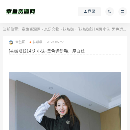
登录
当前位置：
章鱼资源网
恋足恋物
袜啵啵
[袜啵啵]214期 小沫-黑色运动鞋、厚白丝
>
>
>
章鱼哥
袜啵啵
2023-06-27
[袜啵啵]214期 小沫-黑色运动鞋、厚白丝