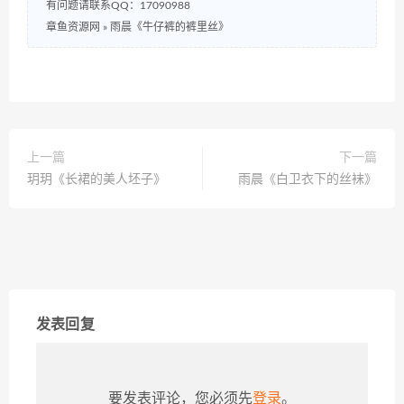
有问题请联系QQ：17090988
章鱼资源网
»
雨晨《牛仔裤的裤里丝》
上一篇
下一篇
玥玥《长裙的美人坯子》
雨晨《白卫衣下的丝袜》
发表回复
要发表评论，您必须先
登录
。