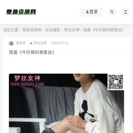
登录
当前位置：
章鱼资源网
丝足摄影
梦丝女神
雨晨《牛仔裤的裤里丝》
>
>
>
章鱼哥
梦丝女神
2022-07-19
雨晨《牛仔裤的裤里丝》