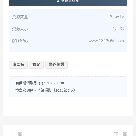
登录后购买
资源数量
93p+1v
资源大小
1.12G
解压密码
www.1342050.com
渔网袜
裸足
誉铭传媒
有问题请联系QQ：17090988
章鱼资源网
»
誉铭摄影《2021第8期》
上一篇
下一篇