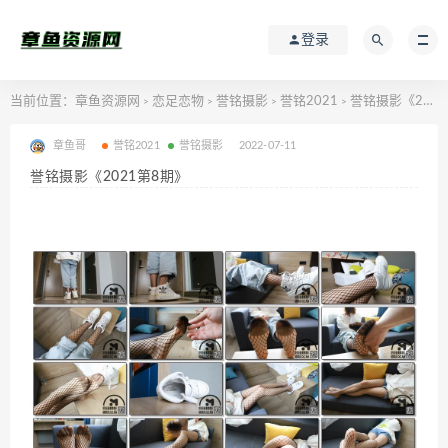
登录
当前位置：
章鱼资源网
恋足恋物
誉铭摄影
誉铭2021
誉铭摄影《2021第8期》
>
>
>
>
章鱼哥
誉铭2021
誉铭摄影
2022-07-11
誉铭摄影《2021第8期》