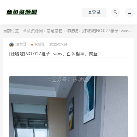
登录
当前位置：
章鱼资源网
恋足恋物
袜啵啵
[袜啵啵]NO.027稚予- vans、白色棉袜、肉丝
>
>
>
章鱼哥
袜啵啵
2022-07-24
[袜啵啵]NO.027稚予- vans、白色棉袜、肉丝