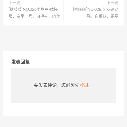
上一篇
下一篇
[袜啵啵]NO.026小甜豆-体操
[袜啵啵]NO.028小米-运动
服、空军一号、白棉袜、肉丝
鞋、白棉袜、裸足
发表回复
要发表评论，您必须先
登录
。