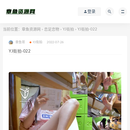
登录
当前位置：
章鱼资源网
恋足恋物
YJ街拍
YJ街拍-022
>
>
>
章鱼哥
YJ街拍
2022-07-26
YJ街拍-022