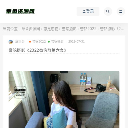
登录
当前位置：
章鱼资源网
恋足恋物
誉铭摄影
誉铭2022
誉铭摄影《2022微信群第六套》
>
>
>
>
章鱼哥
誉铭2022
誉铭摄影
2022-07-31
誉铭摄影《2022微信群第六套》