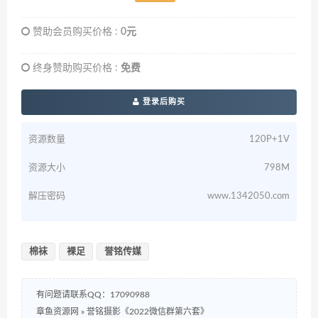
赞助会员购买价格 :
0元
终身赞助购买价格 :
免费
登录后购买
资源数量
120P+1V
资源大小
798M
解压密码
www.1342050.com
棉袜
裸足
誉铭传媒
有问题请联系QQ：17090988
章鱼资源网
»
誉铭摄影《2022微信群第六套》