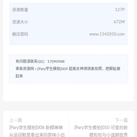
资源数量
127P
资源大小
672M
解压密码
www.1342050.com
有问题请联系QQ：17090988
章鱼资源网
»
[Pary学生模拍]009 超美女神琪琪美妆照，把脚趾捆
起来
上一篇
下一篇
[Pary学生模拍]008 新模琳琳
[Pary学生模拍]010 可爱的新
从运动鞋里拿出来的原味小白
模彤彤与小谊脚底秀