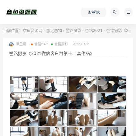
登录
当前位置：
章鱼资源网
恋足恋物
誉铭摄影
誉铭2021
誉铭摄影《2021微信客户群第十二套作品》
>
>
>
>
章鱼哥
誉铭2021
誉铭摄影
2022-07-11
誉铭摄影《2021微信客户群第十二套作品》