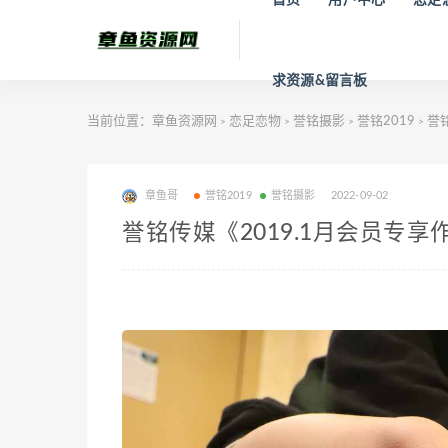
求资源&留言板
当前位置：
章鱼资源网
恋足恋物
誉铭摄影
誉铭2019
誉铭
>
>
>
>
章鱼哥
誉铭2019
誉铭摄影
2022-09-02
誉铭传媒《2019.1月会员专享