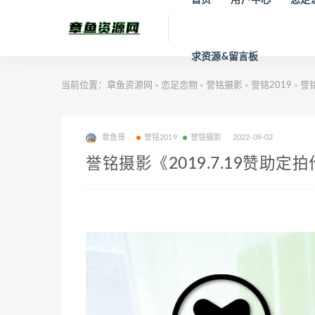
求资源&留言板
当前位置：
章鱼资源网
恋足恋物
誉铭摄影
誉铭2019
誉铭
>
>
>
>
章鱼哥
誉铭2019
誉铭摄影
2022-09-02
誉铭摄影《2019.7.19赞助定