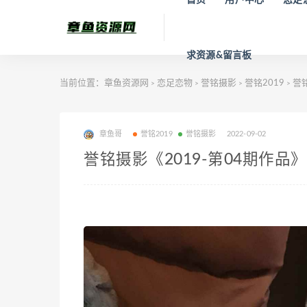
求资源&留言板
当前位置：
章鱼资源网
恋足恋物
誉铭摄影
誉铭2019
誉铭
>
>
>
>
章鱼哥
誉铭2019
誉铭摄影
2022-09-02
誉铭摄影《2019-第04期作品》