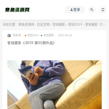
登录
当前位置：
章鱼资源网
恋足恋物
誉铭摄影
誉铭2019
誉铭摄影《2019-第01期作品》
>
>
>
>
章鱼哥
誉铭2019
誉铭摄影
2022-09-02
誉铭摄影《2019-第01期作品》