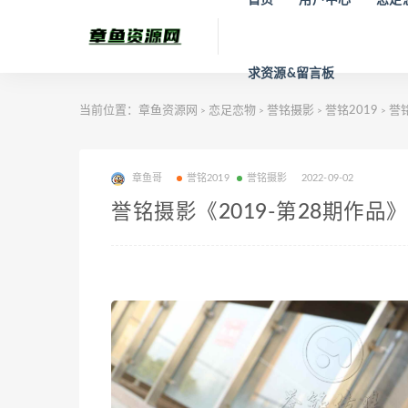
求资源&留言板
当前位置：
章鱼资源网
恋足恋物
誉铭摄影
誉铭2019
誉铭
>
>
>
>
章鱼哥
誉铭2019
誉铭摄影
2022-09-02
誉铭摄影《2019-第28期作品》