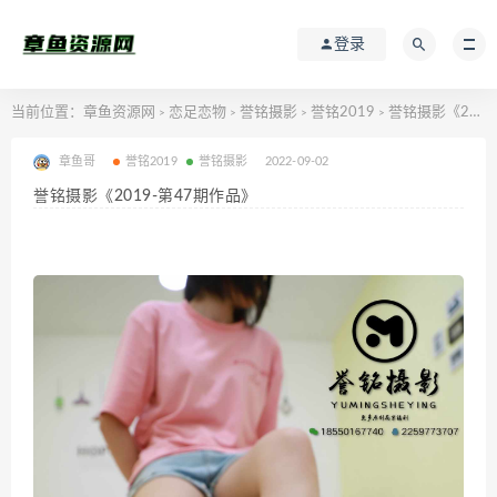
登录
当前位置：
章鱼资源网
恋足恋物
誉铭摄影
誉铭2019
誉铭摄影《2019-第47期作品》
>
>
>
>
章鱼哥
誉铭2019
誉铭摄影
2022-09-02
誉铭摄影《2019-第47期作品》