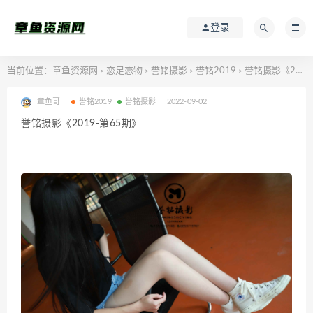
登录
当前位置：
章鱼资源网
恋足恋物
誉铭摄影
誉铭2019
誉铭摄影《2019-第65期》
>
>
>
>
章鱼哥
誉铭2019
誉铭摄影
2022-09-02
誉铭摄影《2019-第65期》